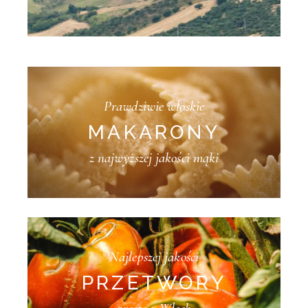
RULETCE W KASYNIE 2026
Kasyno online bonus 75% to najgorszy marketingowy
sztuczek, jaki widziałem
Po latach Play-off heartbreak, Manning w końcu wziął
Prawdziwie włoskie
ogierów całą drogę w 2026 roku, kiedy pokonali Chicago
MAKARONY
Bears 29-17, aby stać się mistrzami po raz kolejny.
z najwyższej jakości mąki
70 zł darmowe kasyno – zimny pryszczyk w świecie
marketingowych chichotów
Casino Gods jest powiązane z innymi kasynami online
wymienionymi poniżej, a ich ocena również ma
negatywny wpływ.
Najlepszej jakości
Po rozpoczęciu grania w różne gry, Strona główna poleci
PRZETWORY
również gry podobne do tych, które już wypróbowałeś.