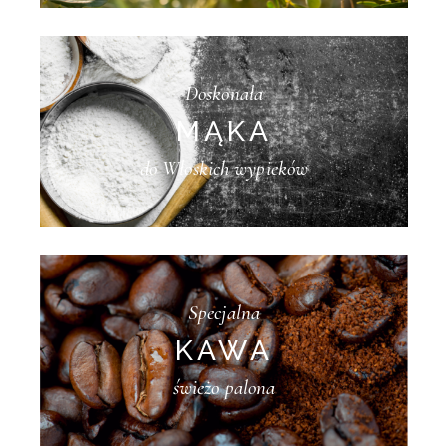
Doskonała
MĄKA
do Włoskich wypieków
Specjalna
KAWA
świeżo palona