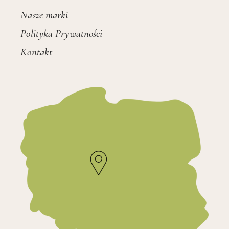
Nasze marki
Polityka Prywatności
Kontakt