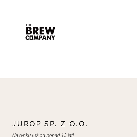
JUROP SP. Z O.O.
Na rynku już od ponad 13 lat!