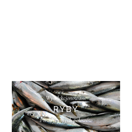
NAJLEPSZEJ JAKOŚCI
PRODUKTY
ZOBACZ KATALOG
Wyselekcjonowane
RYBY
z tradycyjnych połowów