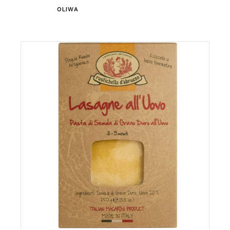
OLIWA