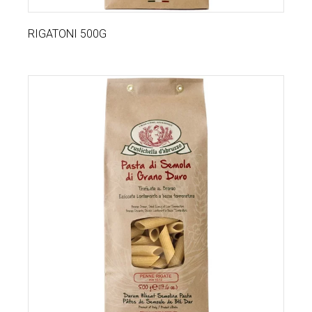
RIGATONI 500G