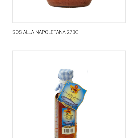
SOS ALLA NAPOLETANA 270G