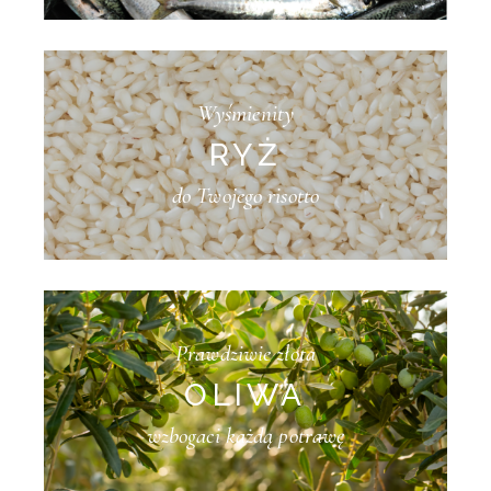
Wyśmienity
RYŻ
do Twojego risotto
Prawdziwie złota
OLIWA
wzbogaci każdą potrawę