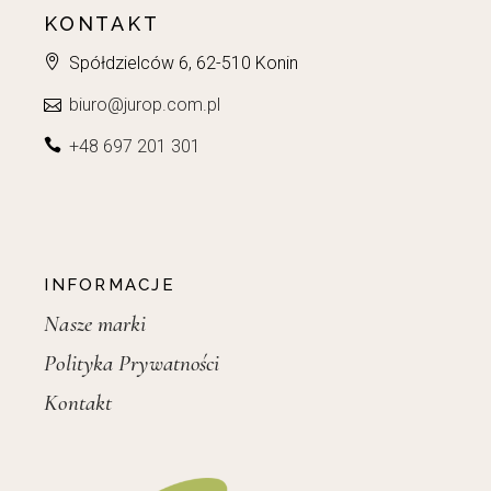
KONTAKT
Spółdzielców 6, 62-510 Konin
biuro@jurop.com.pl
+48 697 201 301
INFORMACJE
Nasze marki
Polityka Prywatności
Kontakt