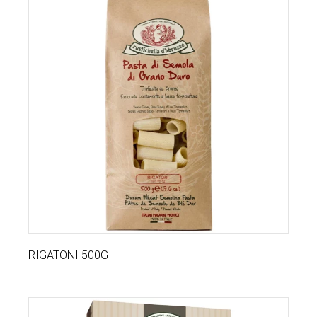
RIGATONI 500G