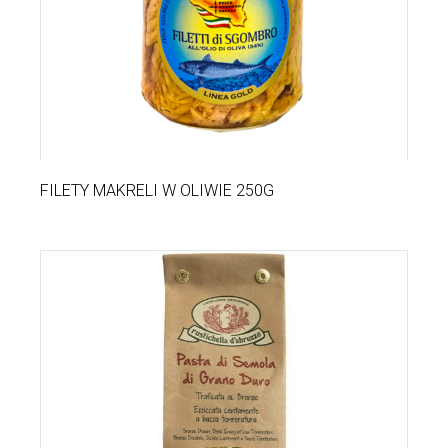
FILETY MAKRELI W OLIWIE 250G