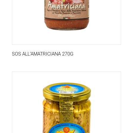
SOS ALL’AMATRICIANA 270G