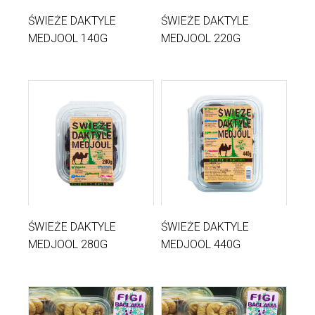
ŚWIEŻE DAKTYLE
ŚWIEŻE DAKTYLE
MEDJOOL 140G
MEDJOOL 220G
ŚWIEŻE DAKTYLE
ŚWIEŻE DAKTYLE
MEDJOOL 280G
MEDJOOL 440G