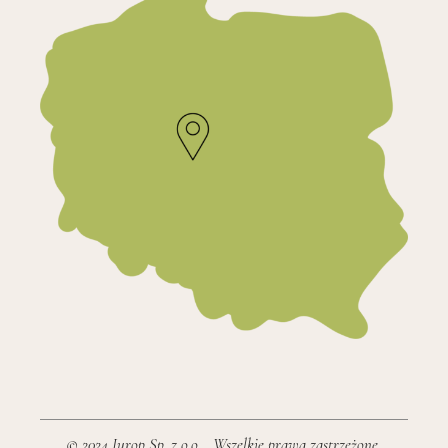
© 2024 Jurop Sp. z o.o. , Wszelkie prawa zastrzeżone.