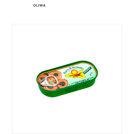
OLIWA