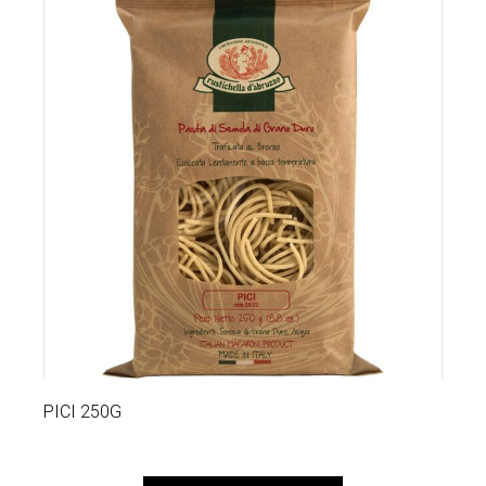
PICI 250G