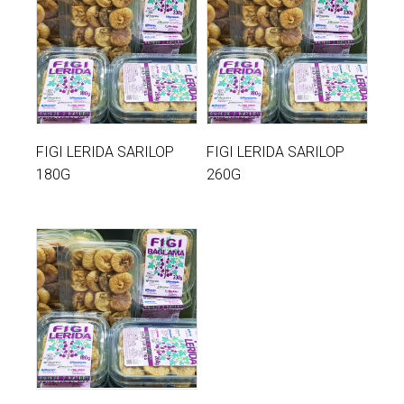
FIGI LERIDA SARILOP
FIGI LERIDA SARILOP
180G
260G