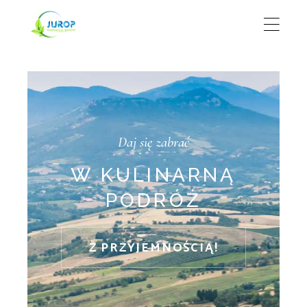
RULETKA CZARNE
CZERWONE
Online kasino gry za 1 zł kasyno online – czyli jak zmyślnie
wyciągnąć grosz z promocji
: Trustly, EPS i Visa można
wykorzystać do złożenia wniosku o wpłatę w Toptally.
Daj się zabrać
Kasyna online lubelskie: Brutalny przegląd, który odkryje,
dlaczego nie dostaniesz „VIP” w podczerwieni
- Oko Horus
W KULINARNĄ
Megaways kasyn na naszej liście jest jednym z najlepszych
PODRÓŻ
dostawców online.
Kasyno online jeton bez weryfikacji – jak przetrwać kolejny
marketingowy mit
: Sprawdź datę urodzenia gracza, aby
Z PRZYJEMNOŚCIĄ!
upewnić się, że nie jest on nieletni.
METODY WYGRYWANIA W