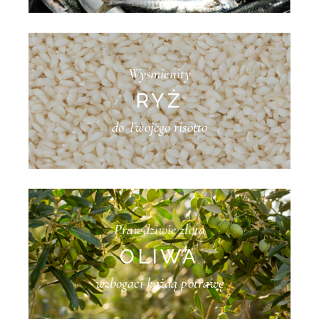
Wyśmienity
RYŻ
do Twojego risotto
Prawdziwie złota
OLIWA
wzbogaci każdą potrawę