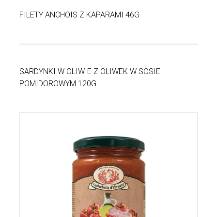
FILETY ANCHOIS Z KAPARAMI 46G
SARDYNKI W OLIWIE Z OLIWEK W SOSIE
POMIDOROWYM 120G