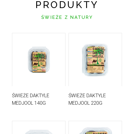
PRODUKTY
ŚWIEŻE Z NATURY
ŚWIEŻE DAKTYLE
ŚWIEŻE DAKTYLE
MEDJOOL 140G
MEDJOOL 220G