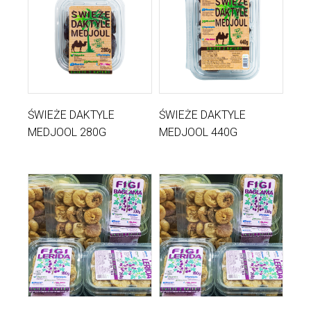
ŚWIEŻE DAKTYLE
ŚWIEŻE DAKTYLE
MEDJOOL 280G
MEDJOOL 440G