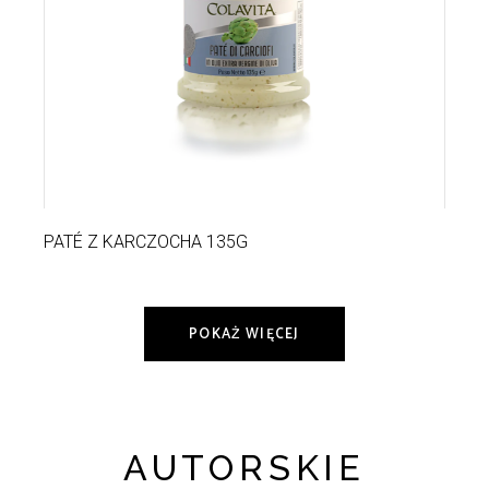
PATÉ Z KARCZOCHA 135G
POKAŻ WIĘCEJ
AUTORSKIE