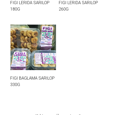
FIGI LERIDA SARILOP
FIGI LERIDA SARILOP
180G
260G
FIGI BAGLAMA SARILOP
330G