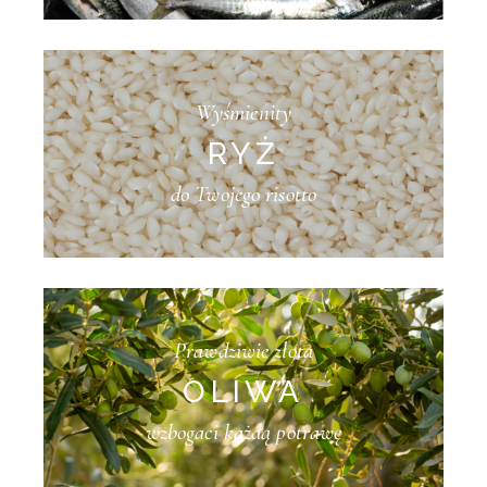
Wyśmienity
RYŻ
do Twojego risotto
Prawdziwie złota
OLIWA
wzbogaci każdą potrawę