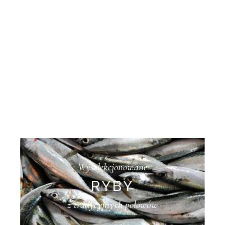
NAJLEPSZEJ JAKOŚCI
PRODUKTY
ZOBACZ KATALOG
Wyselekcjonowane
RYBY
z tradycyjnych połowów