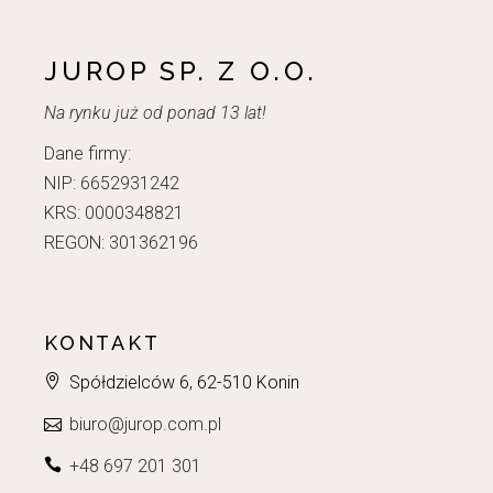
JUROP SP. Z O.O.
Na rynku już od ponad 13 lat!
Dane firmy:
NIP: 6652931242
KRS: 0000348821
REGON: 301362196
KONTAKT
Spółdzielców 6, 62-510 Konin
biuro@jurop.com.pl
+48 697 201 301