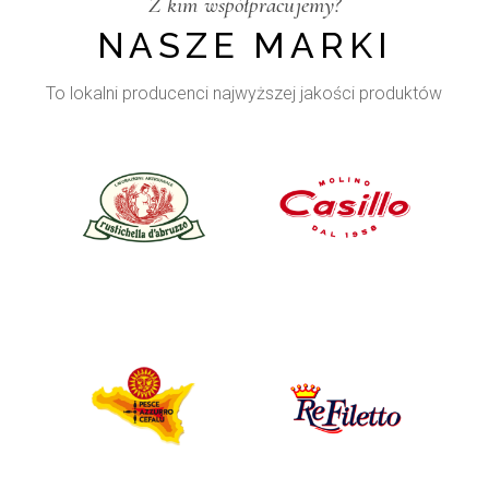
Z kim współpracujemy?
NASZE MARKI
To lokalni producenci najwyższej jakości produktów