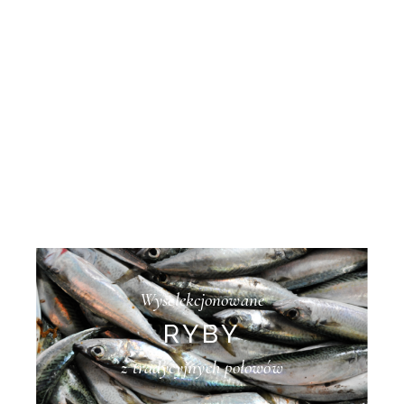
NAJLEPSZEJ JAKOŚCI
PRODUKTY
ZOBACZ KATALOG
Wyselekcjonowane
RYBY
z tradycyjnych połowów