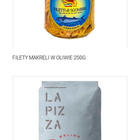
FILETY MAKRELI W OLIWIE 250G