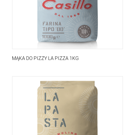
MĄKA DO PIZZY LA PIZZA 1KG