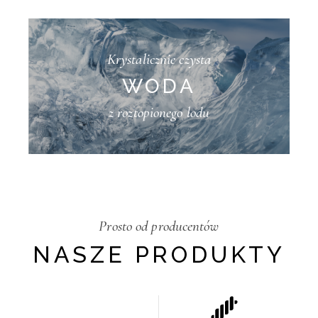
Krystalicznie czysta
WODA
z roztopionego lodu
Prosto od producentów
NASZE PRODUKTY