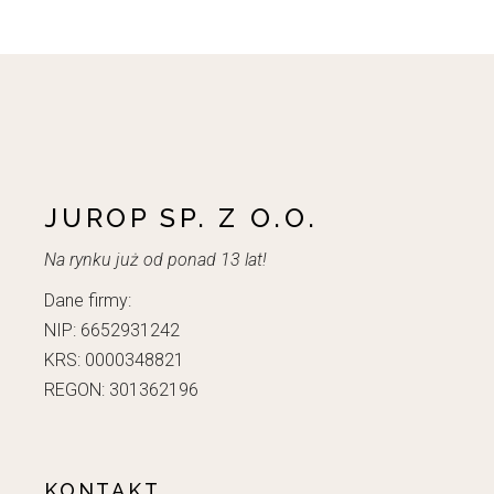
JUROP SP. Z O.O.
Na rynku już od ponad 13 lat!
Dane firmy:
NIP: 6652931242
KRS: 0000348821
REGON: 301362196
KONTAKT