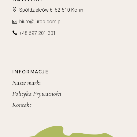
Spółdzielców 6, 62-510 Konin
biuro@jurop.com.pl
+48 697 201 301
INFORMACJE
Nasze marki
Polityka Prywatności
Kontakt