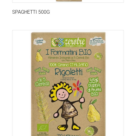
SPAGHETTI 500G