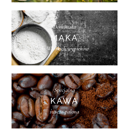
Doskonała
MĄKA
do Włoskich wypieków
Specjalna
KAWA
świeżo palona