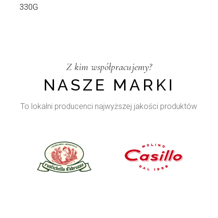
330G
Z kim współpracujemy?
NASZE MARKI
To lokalni producenci najwyższej jakości produktów