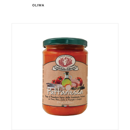
OLIWA