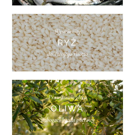
Wyśmienity
RYŻ
do Twojego risotto
Prawdziwie złota
OLIWA
wzbogaci każdą potrawę