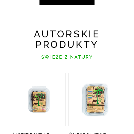
AUTORSKIE
PRODUKTY
ŚWIEŻE Z NATURY