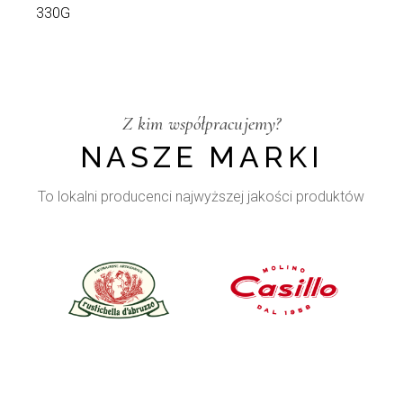
330G
Z kim współpracujemy?
NASZE MARKI
To lokalni producenci najwyższej jakości produktów