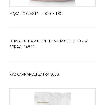
MĄKA DO CIASTA IL DOLCE 1KG
OLIWA EXTRA VIRGIN PREMIUM SELECTION W
SPRAYU 148 ML
RYŻ CARNAROLI EXTRA 500G