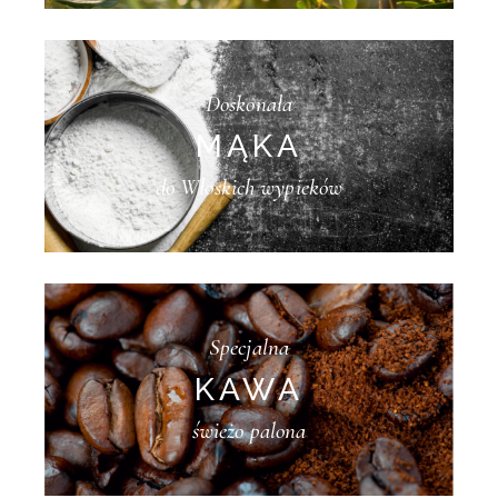
Doskonała
MĄKA
do Włoskich wypieków
Specjalna
KAWA
świeżo palona