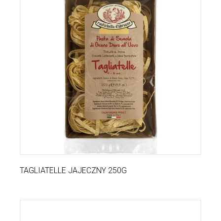
TAGLIATELLE JAJECZNY 250G