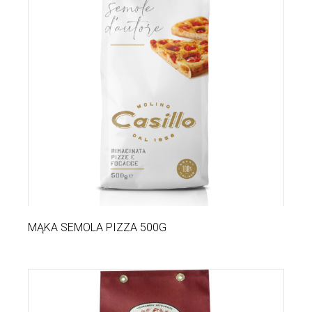
MĄKA SEMOLA PIZZA 500G