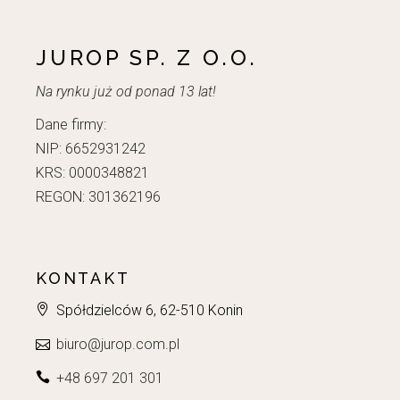
JUROP SP. Z O.O.
Na rynku już od ponad 13 lat!
Dane firmy:
NIP: 6652931242
KRS: 0000348821
REGON: 301362196
KONTAKT
Spółdzielców 6, 62-510 Konin
biuro@jurop.com.pl
+48 697 201 301