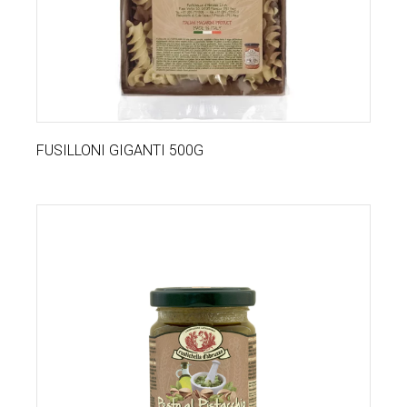
FUSILLONI GIGANTI 500G