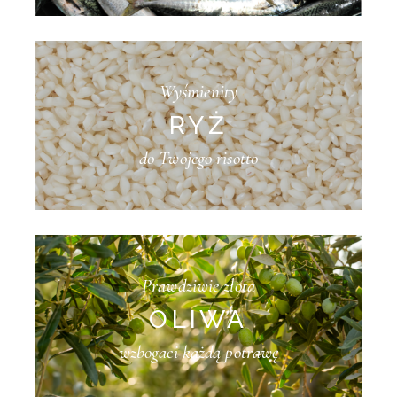
Wyśmienity
RYŻ
do Twojego risotto
Prawdziwie złota
OLIWA
wzbogaci każdą potrawę