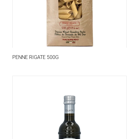
PENNE RIGATE 500G