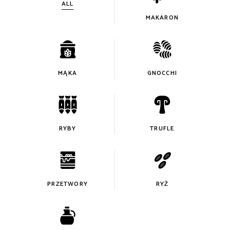
ALL
MAKARON
MĄKA
GNOCCHI
RYBY
TRUFLE
PRZETWORY
RYŻ