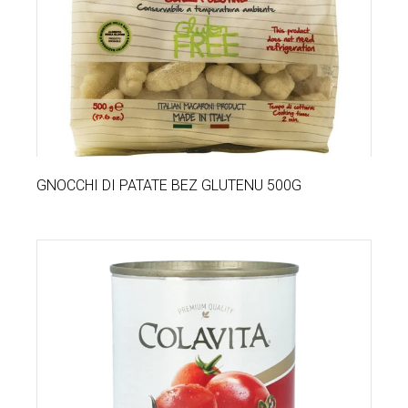
GNOCCHI DI PATATE BEZ GLUTENU 500G