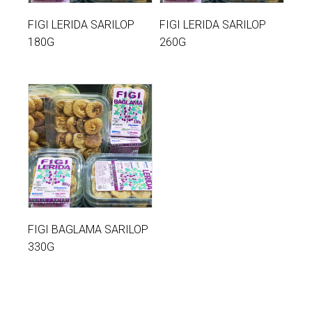
FIGI LERIDA SARILOP
FIGI LERIDA SARILOP
180G
260G
FIGI BAGLAMA SARILOP
330G