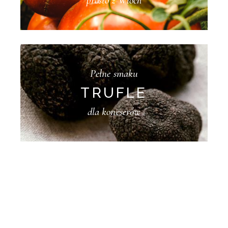
prosto z Włoch
JAK GRAC W TOTKA ABY
WYGRAC
Najlepsze kasyno wypłata bitcoin – kiedy szybka kasa staje się
Pełne smaku
jedynym usprawiedliwieniem dla frustracji
TRUFLE
Mamy dla Ciebie kilka bonusów wstępnych, więc aby upewnić
się, że niczego nie przegapisz, połączyliśmy bonusy i darmowe
dla koneserów
spiny w pyszne menu.
Najlepsze kasyno online łódzkie: dlaczego nie warto wierzyć w
„VIP”‑owe obietnice
Wszystkie nowe automaty online można grać za darmo lub na
prawdziwe pieniądze.
Live kasyno 2026: Co naprawdę kryje się pod jasnym szyldem?
Prosto od producentów