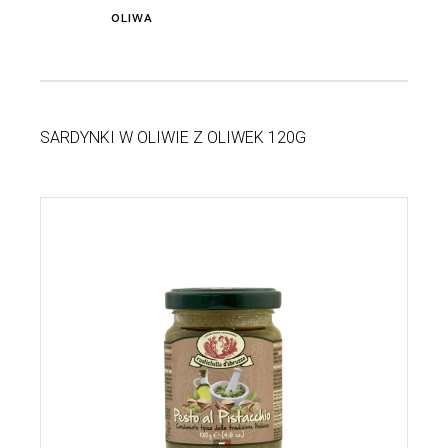
OLIWA
SARDYNKI W OLIWIE Z OLIWEK 120G