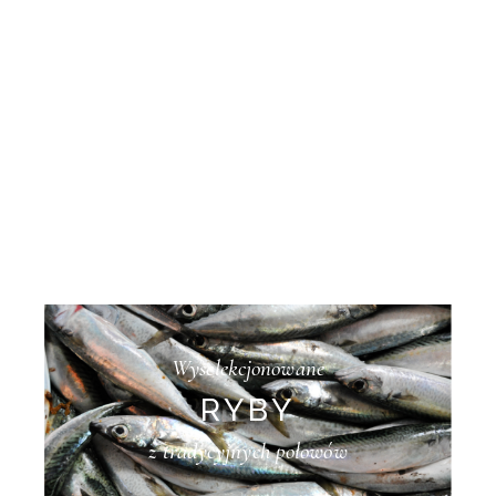
NAJLEPSZEJ JAKOŚCI
PRODUKTY
ZOBACZ KATALOG
Wyselekcjonowane
RYBY
z tradycyjnych połowów