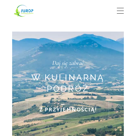
RULETKA CZARNE
CZERWONE
Online kasino gry za 1 zł kasyno online – czyli jak zmyślnie
wyciągnąć grosz z promocji
: Trustly, EPS i Visa można
wykorzystać do złożenia wniosku o wpłatę w Toptally.
Daj się zabrać
Kasyna online lubelskie: Brutalny przegląd, który odkryje,
dlaczego nie dostaniesz „VIP” w podczerwieni
- Oko Horus
W KULINARNĄ
Megaways kasyn na naszej liście jest jednym z najlepszych
PODRÓŻ
dostawców online.
Kasyno online jeton bez weryfikacji – jak przetrwać kolejny
marketingowy mit
: Sprawdź datę urodzenia gracza, aby
Z PRZYJEMNOŚCIĄ!
upewnić się, że nie jest on nieletni.
METODY WYGRYWANIA W