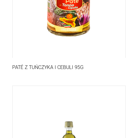
PATÉ Z TUŃCZYKA I CEBULI 95G