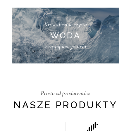
Krystalicznie czysta
WODA
z roztopionego lodu
Prosto od producentów
NASZE PRODUKTY