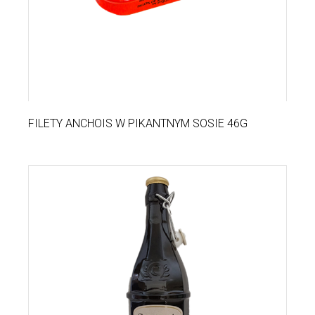
FILETY ANCHOIS W PIKANTNYM SOSIE 46G