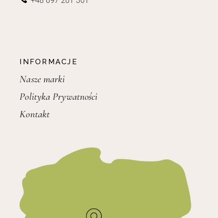
+48 697 201 301
INFORMACJE
Nasze marki
Polityka Prywatności
Kontakt