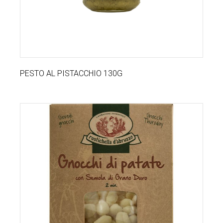
PESTO AL PISTACCHIO 130G