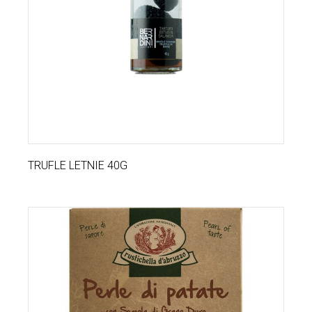
TRUFLE LETNIE 40G