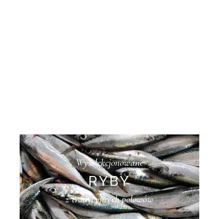
NAJLEPSZEJ JAKOŚCI
PRODUKTY
ZOBACZ KATALOG
Wyselekcjonowane
RYBY
z tradycyjnych połowów