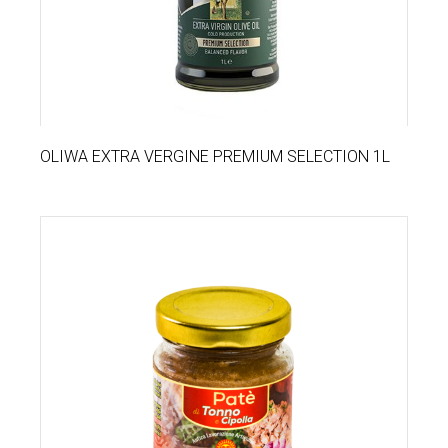
OLIWA EXTRA VERGINE PREMIUM SELECTION 1L