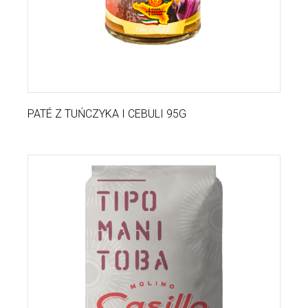
PATÉ Z TUŃCZYKA I CEBULI 95G