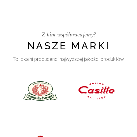
Z kim współpracujemy?
NASZE MARKI
To lokalni producenci najwyższej jakości produktów