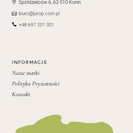
Spółdzielców 6, 62-510 Konin
biuro@jurop.com.pl
+48 697 201 301
INFORMACJE
Nasze marki
Polityka Prywatności
Kontakt