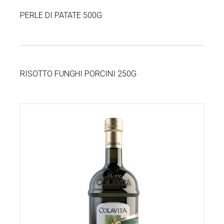
PERLE DI PATATE 500G
RISOTTO FUNGHI PORCINI 250G