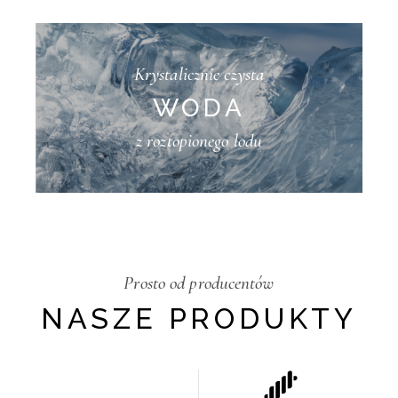
Krystalicznie czysta
WODA
z roztopionego lodu
Prosto od producentów
NASZE PRODUKTY