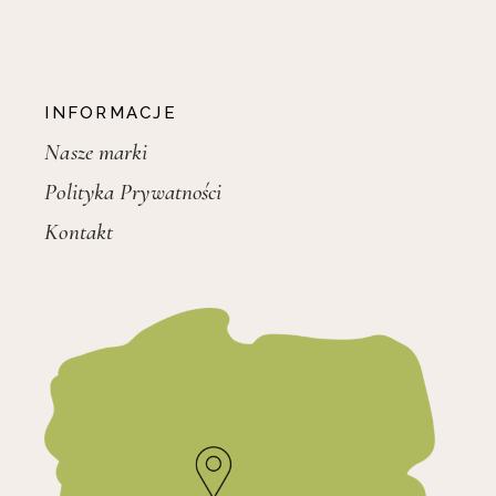
INFORMACJE
Nasze marki
Polityka Prywatności
Kontakt