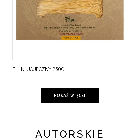
FILINI JAJECZNY 250G
POKAŻ WIĘCEJ
AUTORSKIE