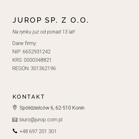
JUROP SP. Z O.O.
Na rynku już od ponad 13 lat!
Dane firmy:
NIP: 6652931242
KRS: 0000348821
REGON: 301362196
KONTAKT
Spółdzielców 6, 62-510 Konin
biuro@jurop.com.pl
+48 697 201 301