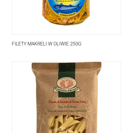
FILETY MAKRELI W OLIWIE 250G