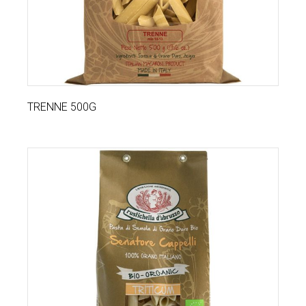
TRENNE 500G