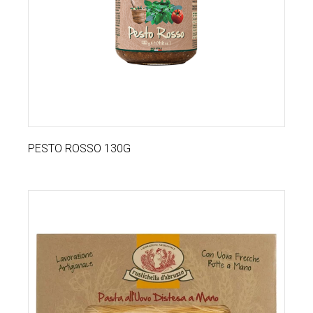
PESTO ROSSO 130G