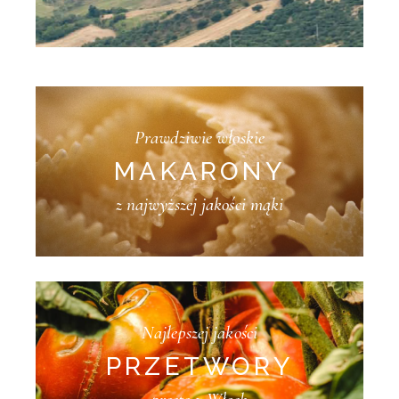
RULETCE W KASYNIE 2026
Kasyno online bonus 75% to najgorszy marketingowy
sztuczek, jaki widziałem
Po latach Play-off heartbreak, Manning w końcu wziął
Prawdziwie włoskie
ogierów całą drogę w 2026 roku, kiedy pokonali Chicago
MAKARONY
Bears 29-17, aby stać się mistrzami po raz kolejny.
z najwyższej jakości mąki
70 zł darmowe kasyno – zimny pryszczyk w świecie
marketingowych chichotów
Casino Gods jest powiązane z innymi kasynami online
wymienionymi poniżej, a ich ocena również ma
negatywny wpływ.
Najlepszej jakości
Po rozpoczęciu grania w różne gry, Strona główna poleci
PRZETWORY
również gry podobne do tych, które już wypróbowałeś.