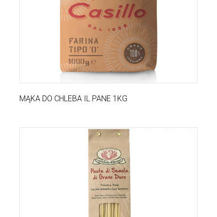
MĄKA DO CHLEBA IL PANE 1KG