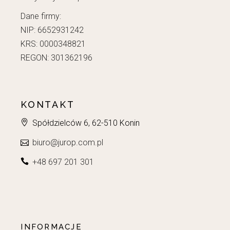
Dane firmy:
NIP: 6652931242
KRS: 0000348821
REGON: 301362196
KONTAKT
Spółdzielców 6, 62-510 Konin
biuro@jurop.com.pl
+48 697 201 301
INFORMACJE