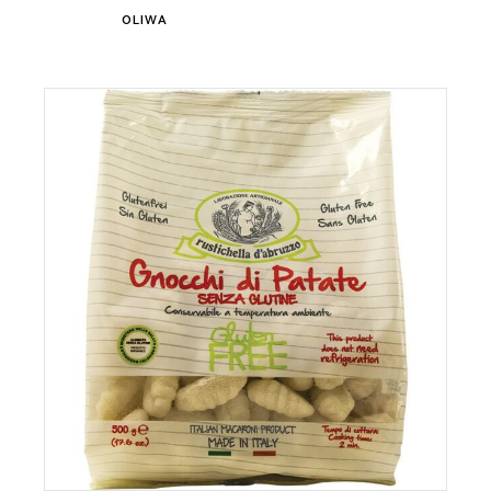
OLIWA