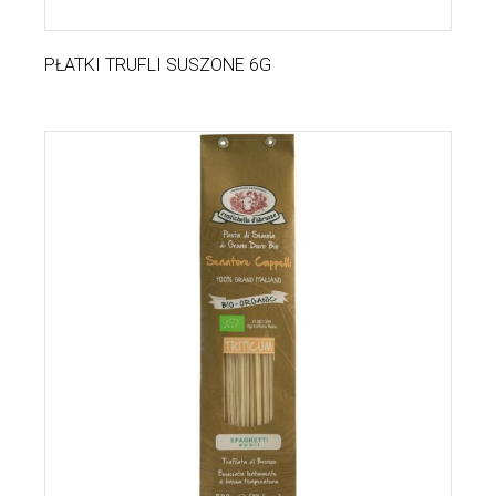
PŁATKI TRUFLI SUSZONE 6G