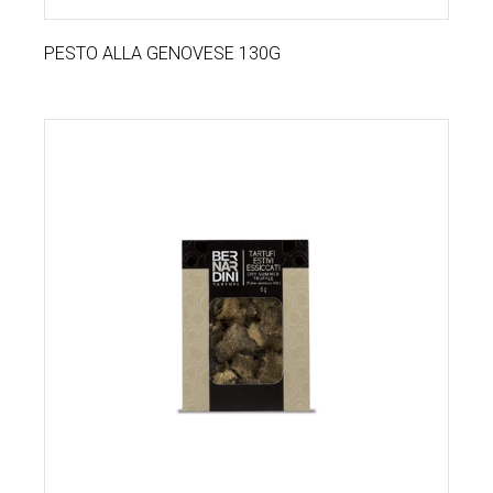
PESTO ALLA GENOVESE 130G