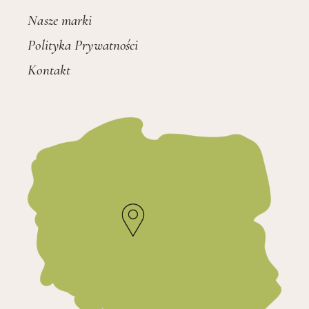
Nasze marki
Polityka Prywatności
Kontakt