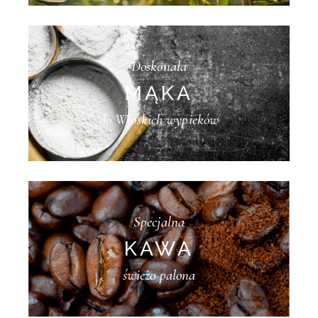
Doskonała
MĄKA
do Włoskich wypieków
Specjalna
KAWA
świeżo palona