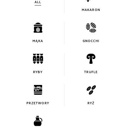
ALL
MAKARON
MĄKA
GNOCCHI
RYBY
TRUFLE
PRZETWORY
RYŻ