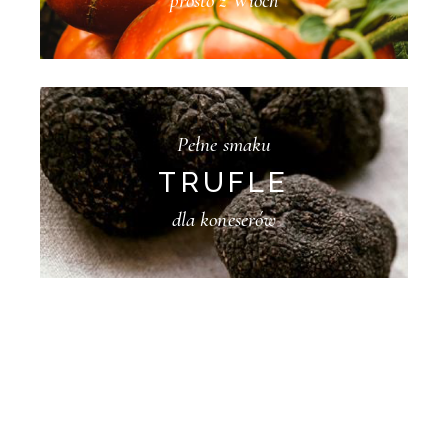
prosto z Włoch
JAK GRAC W TOTKA ABY
WYGRAC
Najlepsze kasyno wypłata bitcoin – kiedy szybka kasa staje się
Pełne smaku
jedynym usprawiedliwieniem dla frustracji
TRUFLE
Mamy dla Ciebie kilka bonusów wstępnych, więc aby upewnić
się, że niczego nie przegapisz, połączyliśmy bonusy i darmowe
dla koneserów
spiny w pyszne menu.
Najlepsze kasyno online łódzkie: dlaczego nie warto wierzyć w
„VIP”‑owe obietnice
Wszystkie nowe automaty online można grać za darmo lub na
prawdziwe pieniądze.
Live kasyno 2026: Co naprawdę kryje się pod jasnym szyldem?
Prosto od producentów