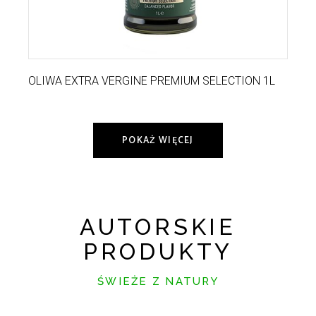
OLIWA EXTRA VERGINE PREMIUM SELECTION 1L
POKAŻ WIĘCEJ
AUTORSKIE
PRODUKTY
ŚWIEŻE Z NATURY