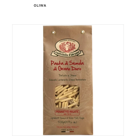
OLIWA