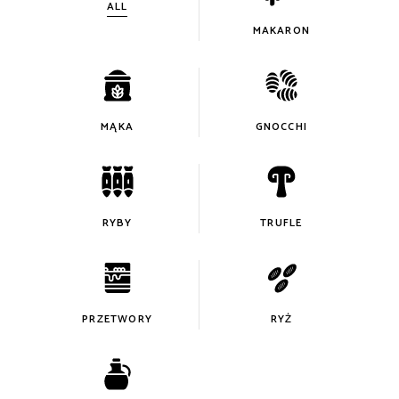
ALL
MAKARON
MĄKA
GNOCCHI
RYBY
TRUFLE
PRZETWORY
RYŻ