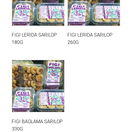
FIGI LERIDA SARILOP
FIGI LERIDA SARILOP
180G
260G
FIGI BAGLAMA SARILOP
330G