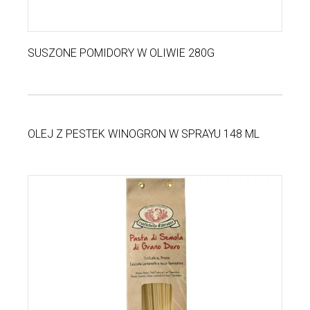
SUSZONE POMIDORY W OLIWIE 280G
OLEJ Z PESTEK WINOGRON W SPRAYU 148 ML