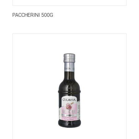
PACCHERINI 500G