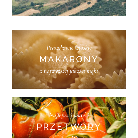
RULETCE W KASYNIE 2026
Kasyno online bonus 75% to najgorszy marketingowy
sztuczek, jaki widziałem
Po latach Play-off heartbreak, Manning w końcu wziął
Prawdziwie włoskie
ogierów całą drogę w 2026 roku, kiedy pokonali Chicago
MAKARONY
Bears 29-17, aby stać się mistrzami po raz kolejny.
z najwyższej jakości mąki
70 zł darmowe kasyno – zimny pryszczyk w świecie
marketingowych chichotów
Casino Gods jest powiązane z innymi kasynami online
wymienionymi poniżej, a ich ocena również ma
negatywny wpływ.
Najlepszej jakości
Po rozpoczęciu grania w różne gry, Strona główna poleci
PRZETWORY
również gry podobne do tych, które już wypróbowałeś.