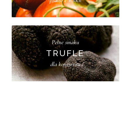
prosto z Włoch
JAK GRAC W TOTKA ABY
WYGRAC
Najlepsze kasyno wypłata bitcoin – kiedy szybka kasa staje się
Pełne smaku
jedynym usprawiedliwieniem dla frustracji
TRUFLE
Mamy dla Ciebie kilka bonusów wstępnych, więc aby upewnić
się, że niczego nie przegapisz, połączyliśmy bonusy i darmowe
dla koneserów
spiny w pyszne menu.
Najlepsze kasyno online łódzkie: dlaczego nie warto wierzyć w
„VIP”‑owe obietnice
Wszystkie nowe automaty online można grać za darmo lub na
prawdziwe pieniądze.
Live kasyno 2026: Co naprawdę kryje się pod jasnym szyldem?
Prosto od producentów