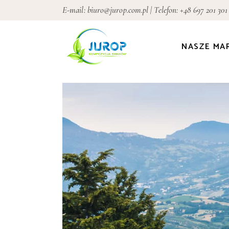
E-mail:
biuro@jurop.com.pl
| Telefon:
+48 697 201 301
RULETKA CZARNE CZE
NASZE MA
Online kasino gry za 1 zł kasyno online – czyli jak zmyślnie 
Kasyna online lubelskie: Brutalny przegląd, który odkryje, dl
online.
Kasyno online jeton bez weryfikacji – jak przetrwać kolejny 
RUSTICHEL
D’ABRUZZO
METODY WYGRYWANIA W
MOLINO CAS
PESCE AZZ
Kasyno online bonus 75% to najgorszy marketingowy sztucz
BELA SARDI
Po latach Play-off heartbreak, Manning w końcu wziął ogieró
BERNARDINI
CASCINA BE
70 zł darmowe kasyno – zimny pryszczyk w świecie marke
COLAVITA
Casino Gods jest powiązane z innymi kasynami online wymi
THE BREW 