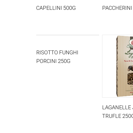
CAPELLINI 500G
PACCHERINI
RISOTTO FUNGHI
PORCINI 250G
LAGANELLE
TRUFLE 250