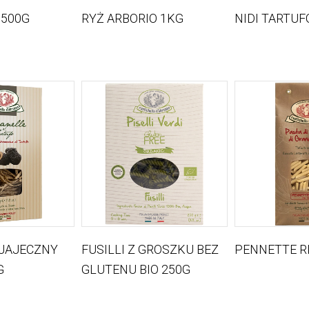
 500G
RYŻ ARBORIO 1KG
NIDI TARTUF
 JAJECZNY
FUSILLI Z GROSZKU BEZ
PENNETTE R
G
GLUTENU BIO 250G