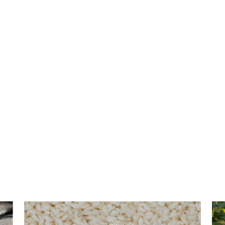
Prosto od producentów
LEPSZEJ JAKOŚCI PROD
ZOBACZ KATALOG