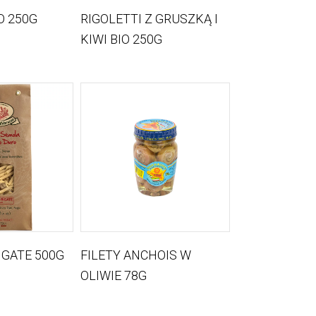
O 250G
RIGOLETTI Z GRUSZKĄ I
KIWI BIO 250G
IGATE 500G
FILETY ANCHOIS W
OLIWIE 78G