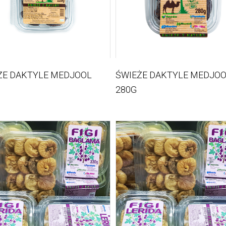
ŻE DAKTYLE MEDJOOL
ŚWIEŻE DAKTYLE MEDJO
280G