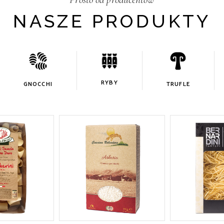
NASZE PRODUKTY
RYBY
GNOCCHI
TRUFLE