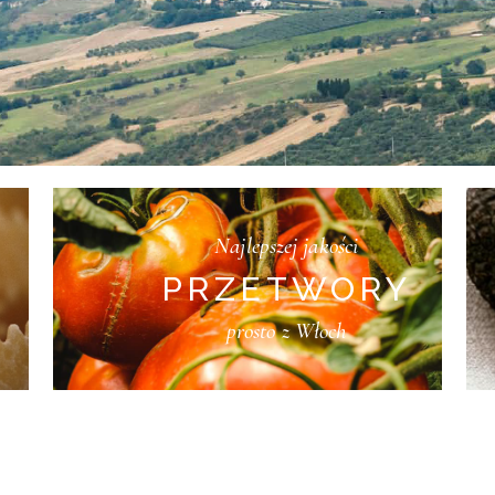
ównież gry podobne do tych, które już wypróbowałeś.
R
PRZEKĄSKI
WODA
Y WYGRAC
OWOCE
KAWA
jedynym usprawiedliwieniem dla frustracji
ę, że niczego nie przegapisz, połączyliśmy bonusy i darmowe s
ŚWIĄTECZNE PRZYSMAKI
„VIP”‑owe obietnice
– OFERTA SEZONOWA
rawdziwe pieniądze.
Najlepszej jakości
PRZETWORY
prosto z Włoch