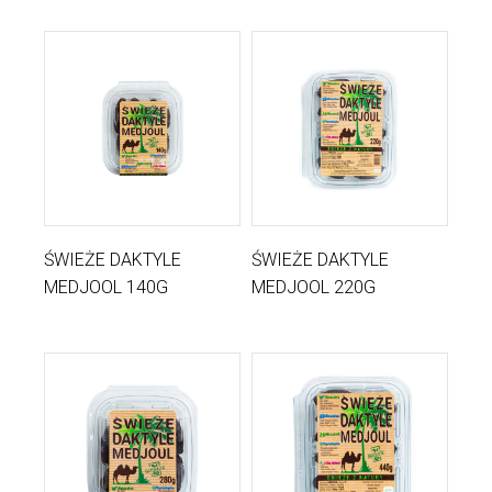
ŚWIEŻE DAKTYLE
ŚWIEŻE DAKTYLE
MEDJOOL 140G
MEDJOOL 220G