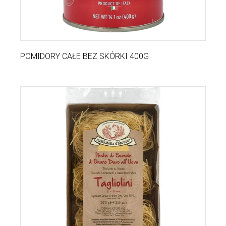
POMIDORY CAŁE BEZ SKÓRKI 400G