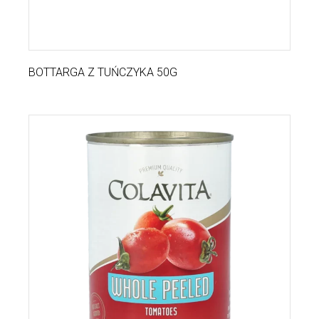
BOTTARGA Z TUŃCZYKA 50G