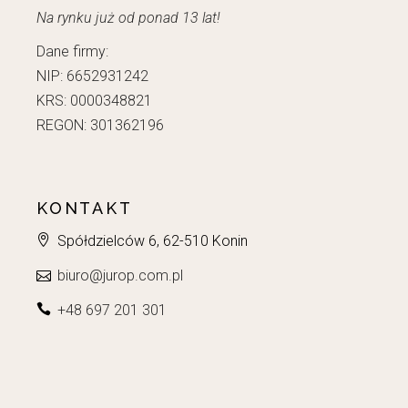
Na rynku już od ponad 13 lat!
Dane firmy:
NIP: 6652931242
KRS: 0000348821
REGON: 301362196
KONTAKT
Spółdzielców 6, 62-510 Konin
biuro@jurop.com.pl
+48 697 201 301