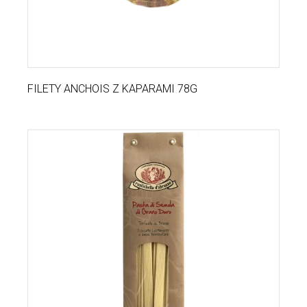
FILETY ANCHOIS Z KAPARAMI 78G