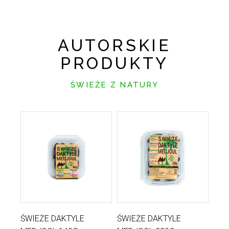
AUTORSKIE
PRODUKTY
ŚWIEŻE Z NATURY
ŚWIEŻE DAKTYLE
ŚWIEŻE DAKTYLE