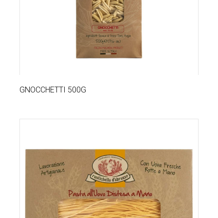
GNOCCHETTI 500G