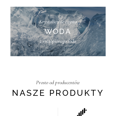
Krystalicznie czysta
WODA
z roztopionego lodu
Prosto od producentów
NASZE PRODUKTY