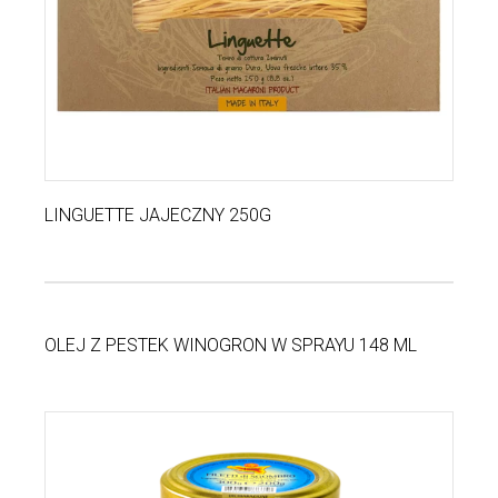
LINGUETTE JAJECZNY 250G
OLEJ Z PESTEK WINOGRON W SPRAYU 148 ML