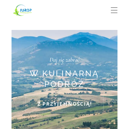
RULETKA CZARNE
CZERWONE
Online kasino gry za 1 zł kasyno online – czyli jak zmyślnie
wyciągnąć grosz z promocji
: Trustly, EPS i Visa można
wykorzystać do złożenia wniosku o wpłatę w Toptally.
Daj się zabrać
Kasyna online lubelskie: Brutalny przegląd, który odkryje,
dlaczego nie dostaniesz „VIP” w podczerwieni
- Oko Horus
W KULINARNĄ
Megaways kasyn na naszej liście jest jednym z najlepszych
PODRÓŻ
dostawców online.
Kasyno online jeton bez weryfikacji – jak przetrwać kolejny
marketingowy mit
: Sprawdź datę urodzenia gracza, aby
Z PRZYJEMNOŚCIĄ!
upewnić się, że nie jest on nieletni.
METODY WYGRYWANIA W