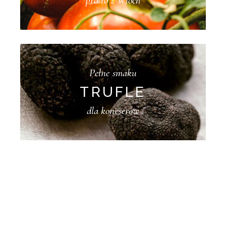
prosto z Włoch
JAK GRAC W TOTKA ABY
WYGRAC
Najlepsze kasyno wypłata bitcoin – kiedy szybka kasa staje się
Pełne smaku
jedynym usprawiedliwieniem dla frustracji
TRUFLE
Mamy dla Ciebie kilka bonusów wstępnych, więc aby upewnić
się, że niczego nie przegapisz, połączyliśmy bonusy i darmowe
dla koneserów
spiny w pyszne menu.
Najlepsze kasyno online łódzkie: dlaczego nie warto wierzyć w
„VIP”‑owe obietnice
Wszystkie nowe automaty online można grać za darmo lub na
prawdziwe pieniądze.
Live kasyno 2026: Co naprawdę kryje się pod jasnym szyldem?
Prosto od producentów