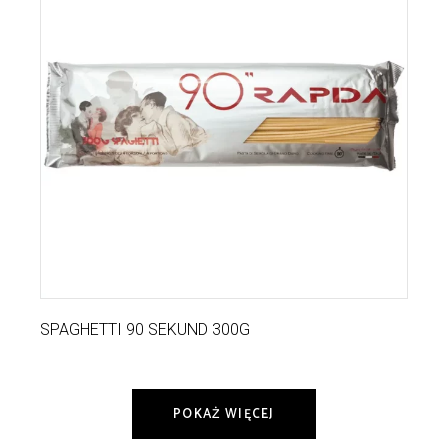
SPAGHETTI 90 SEKUND 300G
POKAŻ WIĘCEJ