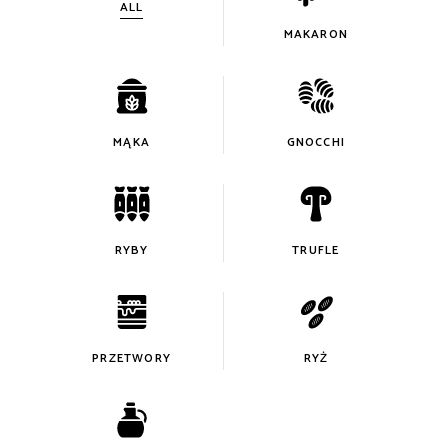
ALL
MAKARON
MĄKA
GNOCCHI
RYBY
TRUFLE
PRZETWORY
RYŻ