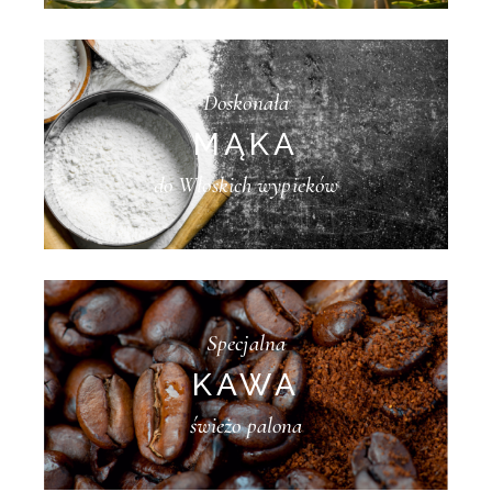
Doskonała
MĄKA
do Włoskich wypieków
Specjalna
KAWA
świeżo palona