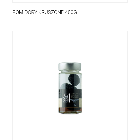
POMIDORY KRUSZONE 400G