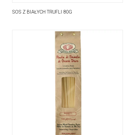
SOS Z BIAŁYCH TRUFLI 80G