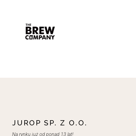
JUROP SP. Z O.O.
Na rynku już od ponad 13 lat!