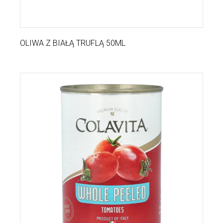
OLIWA Z BIAŁĄ TRUFLĄ 50ML