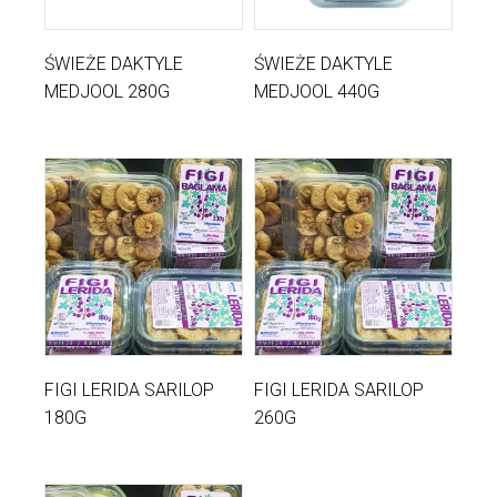
ŚWIEŻE DAKTYLE
ŚWIEŻE DAKTYLE
MEDJOOL 280G
MEDJOOL 440G
FIGI LERIDA SARILOP
FIGI LERIDA SARILOP
180G
260G