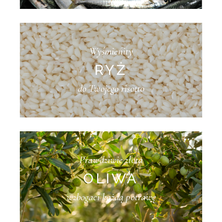
Wyśmienity
RYŻ
do Twojego risotto
Prawdziwie złota
OLIWA
wzbogaci każdą potrawę