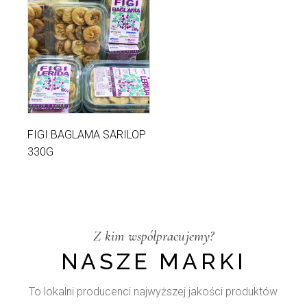
FIGI BAGLAMA SARILOP
330G
Z kim współpracujemy?
NASZE MARKI
To lokalni producenci najwyższej jakości produktów