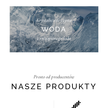
Krystalicznie czysta
WODA
z roztopionego lodu
Prosto od producentów
NASZE PRODUKTY