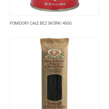
POMIDORY CAŁE BEZ SKÓRKI 400G