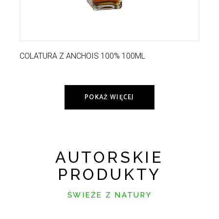
COLATURA Z ANCHOIS 100% 100ML
POKAŻ WIĘCEJ
AUTORSKIE
PRODUKTY
ŚWIEŻE Z NATURY