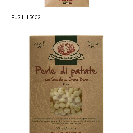
FUSILLI 500G