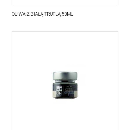
OLIWA Z BIAŁĄ TRUFLĄ 50ML