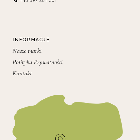
+48 697 201 301
INFORMACJE
Nasze marki
Polityka Prywatności
Kontakt