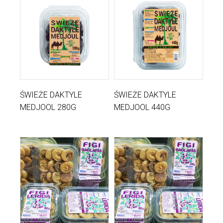
ŚWIEŻE DAKTYLE
ŚWIEŻE DAKTYLE
MEDJOOL 280G
MEDJOOL 440G