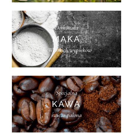
Doskonała
MĄKA
do Włoskich wypieków
Specjalna
KAWA
świeżo palona