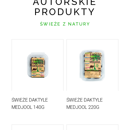
AUTORSKIE
PRODUKTY
ŚWIEŻE Z NATURY
ŚWIEŻE DAKTYLE
ŚWIEŻE DAKTYLE
MEDJOOL 140G
MEDJOOL 220G