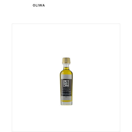
OLIWA