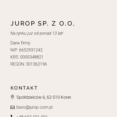
JUROP SP. Z O.O.
Na rynku już od ponad 13 lat!
Dane firmy:
NIP: 6652931242
KRS: 0000348821
REGON: 301362196
KONTAKT
Spółdzielców 6, 62-510 Konin
biuro@jurop.com.pl