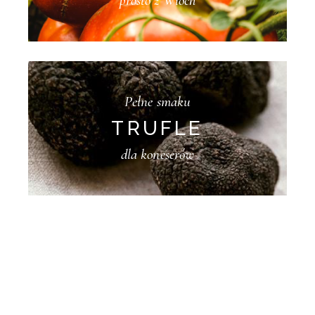
prosto z Włoch
JAK GRAC W TOTKA ABY
WYGRAC
Najlepsze kasyno wypłata bitcoin – kiedy szybka kasa staje się
Pełne smaku
jedynym usprawiedliwieniem dla frustracji
TRUFLE
Mamy dla Ciebie kilka bonusów wstępnych, więc aby upewnić
się, że niczego nie przegapisz, połączyliśmy bonusy i darmowe
dla koneserów
spiny w pyszne menu.
Najlepsze kasyno online łódzkie: dlaczego nie warto wierzyć w
„VIP”‑owe obietnice
Wszystkie nowe automaty online można grać za darmo lub na
prawdziwe pieniądze.
Live kasyno 2026: Co naprawdę kryje się pod jasnym szyldem?
Prosto od producentów