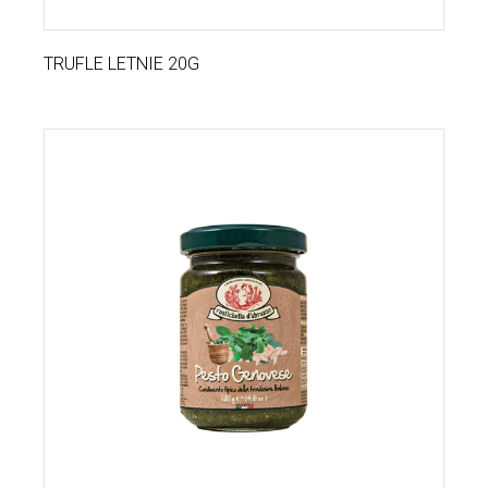
TRUFLE LETNIE 20G