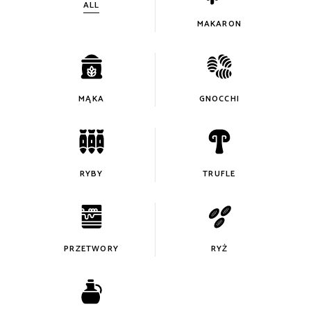
ALL
MAKARON
MĄKA
GNOCCHI
RYBY
TRUFLE
PRZETWORY
RYŻ