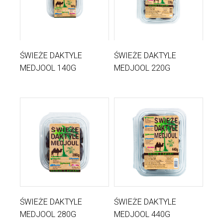
ŚWIEŻE DAKTYLE
ŚWIEŻE DAKTYLE
MEDJOOL 140G
MEDJOOL 220G
ŚWIEŻE DAKTYLE
ŚWIEŻE DAKTYLE
MEDJOOL 280G
MEDJOOL 440G