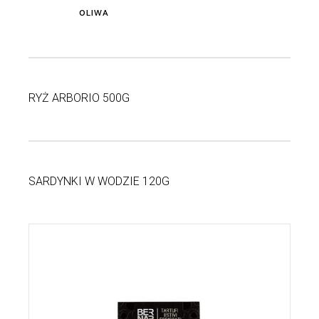
OLIWA
RYŻ ARBORIO 500G
SARDYNKI W WODZIE 120G