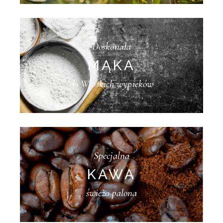
Doskonała
MĄKA
do Włoskich wypieków
Specjalna
KAWA
świeżo palona