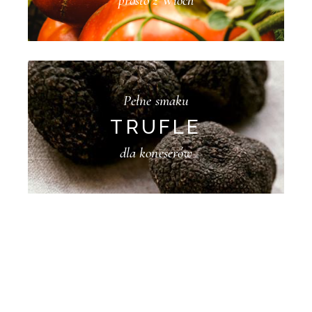
prosto z Włoch
JAK GRAC W TOTKA ABY
WYGRAC
Najlepsze kasyno wypłata bitcoin – kiedy szybka kasa staje się
Pełne smaku
jedynym usprawiedliwieniem dla frustracji
TRUFLE
Mamy dla Ciebie kilka bonusów wstępnych, więc aby upewnić
się, że niczego nie przegapisz, połączyliśmy bonusy i darmowe
dla koneserów
spiny w pyszne menu.
Najlepsze kasyno online łódzkie: dlaczego nie warto wierzyć w
„VIP”‑owe obietnice
Wszystkie nowe automaty online można grać za darmo lub na
prawdziwe pieniądze.
Live kasyno 2026: Co naprawdę kryje się pod jasnym szyldem?
Prosto od producentów