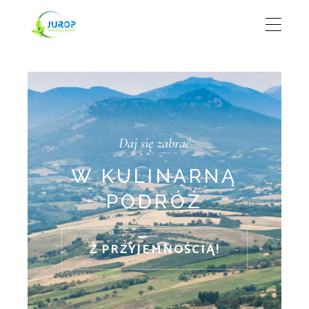
RULETKA CZARNE
CZERWONE
Online kasino gry za 1 zł kasyno online – czyli jak zmyślnie
wyciągnąć grosz z promocji
: Trustly, EPS i Visa można
wykorzystać do złożenia wniosku o wpłatę w Toptally.
Daj się zabrać
Kasyna online lubelskie: Brutalny przegląd, który odkryje,
dlaczego nie dostaniesz „VIP” w podczerwieni
- Oko Horus
W KULINARNĄ
Megaways kasyn na naszej liście jest jednym z najlepszych
PODRÓŻ
dostawców online.
Kasyno online jeton bez weryfikacji – jak przetrwać kolejny
marketingowy mit
: Sprawdź datę urodzenia gracza, aby
Z PRZYJEMNOŚCIĄ!
upewnić się, że nie jest on nieletni.
METODY WYGRYWANIA W