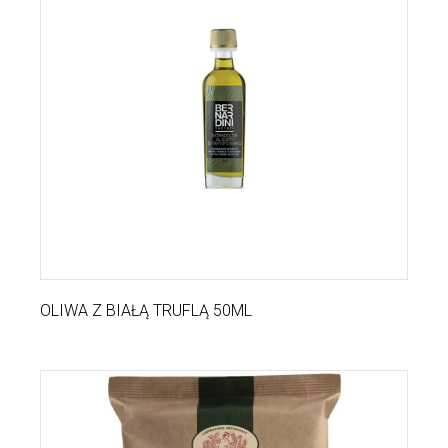
OLIWA Z BIAŁĄ TRUFLĄ 50ML