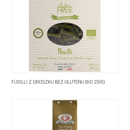
FUSILLI Z GROSZKU BEZ GLUTENU BIO 250G