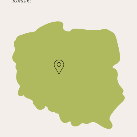
Kontakt