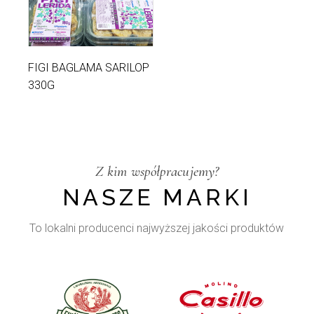
FIGI BAGLAMA SARILOP
330G
Z kim współpracujemy?
NASZE MARKI
To lokalni producenci najwyższej jakości produktów