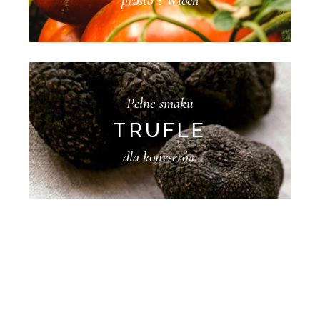
prosto z Włoch
JAK GRAC W TOTKA ABY
WYGRAC
Najlepsze kasyno wypłata bitcoin – kiedy szybka kasa staje się
Pełne smaku
jedynym usprawiedliwieniem dla frustracji
TRUFLE
Mamy dla Ciebie kilka bonusów wstępnych, więc aby upewnić
się, że niczego nie przegapisz, połączyliśmy bonusy i darmowe
dla koneserów
spiny w pyszne menu.
Najlepsze kasyno online łódzkie: dlaczego nie warto wierzyć w
„VIP”‑owe obietnice
Wszystkie nowe automaty online można grać za darmo lub na
prawdziwe pieniądze.
Live kasyno 2026: Co naprawdę kryje się pod jasnym szyldem?
Prosto od producentów