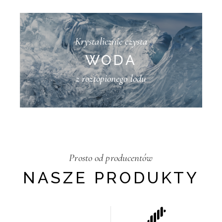
Krystalicznie czysta
WODA
z roztopionego lodu
Prosto od producentów
NASZE PRODUKTY