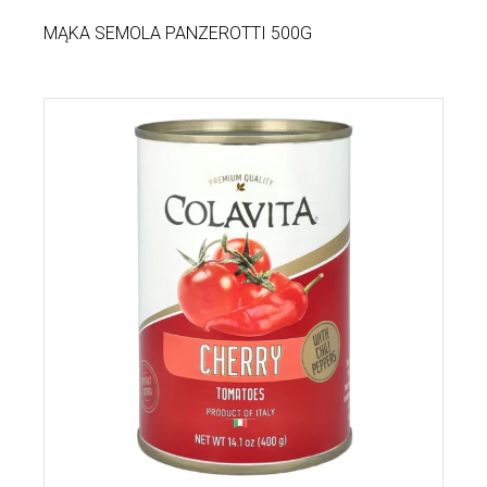
MĄKA SEMOLA PANZEROTTI 500G