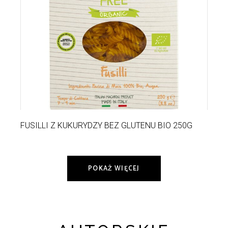
FUSILLI Z KUKURYDZY BEZ GLUTENU BIO 250G
POKAŻ WIĘCEJ