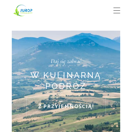
RULETKA CZARNE
CZERWONE
Online kasino gry za 1 zł kasyno online – czyli jak zmyślnie
wyciągnąć grosz z promocji
: Trustly, EPS i Visa można
wykorzystać do złożenia wniosku o wpłatę w Toptally.
Daj się zabrać
Kasyna online lubelskie: Brutalny przegląd, który odkryje,
dlaczego nie dostaniesz „VIP” w podczerwieni
- Oko Horus
W KULINARNĄ
Megaways kasyn na naszej liście jest jednym z najlepszych
PODRÓŻ
dostawców online.
Kasyno online jeton bez weryfikacji – jak przetrwać kolejny
marketingowy mit
: Sprawdź datę urodzenia gracza, aby
Z PRZYJEMNOŚCIĄ!
upewnić się, że nie jest on nieletni.
METODY WYGRYWANIA W