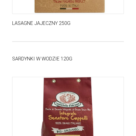
LASAGNE JAJECZNY 250G
SARDYNKI W WODZIE 120G