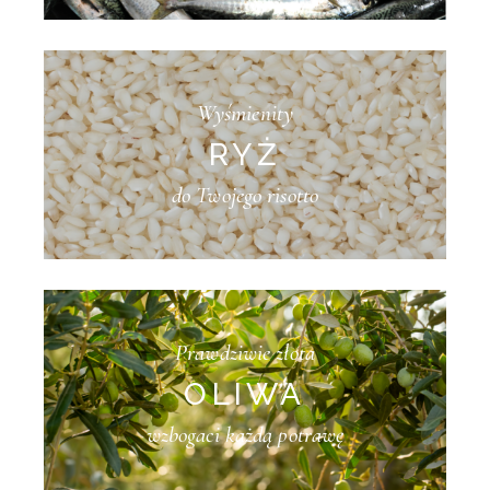
Wyśmienity
RYŻ
do Twojego risotto
Prawdziwie złota
OLIWA
wzbogaci każdą potrawę