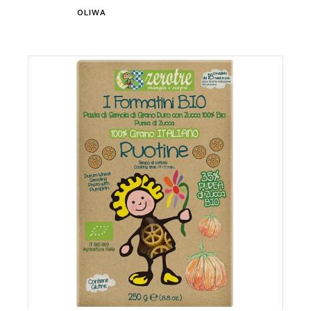
OLIWA