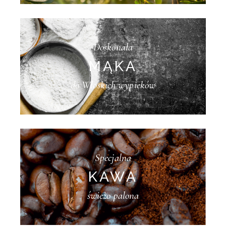
Doskonała
MĄKA
do Włoskich wypieków
Specjalna
KAWA
świeżo palona