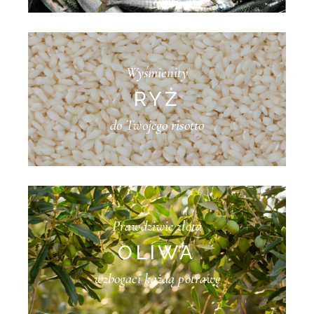
Wyśmienity
RYŻ
do Twojego risotto
Prawdziwie złota
OLIWA
wzbogaci każdą potrawę