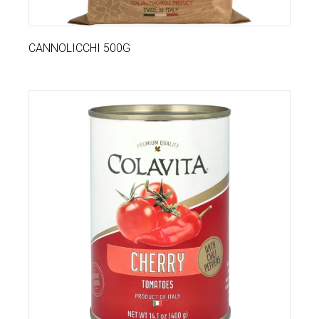
CANNOLICCHI 500G