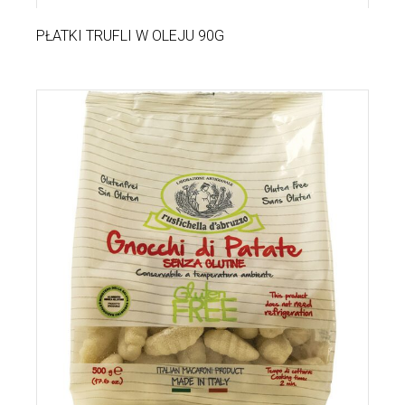
PŁATKI TRUFLI W OLEJU 90G