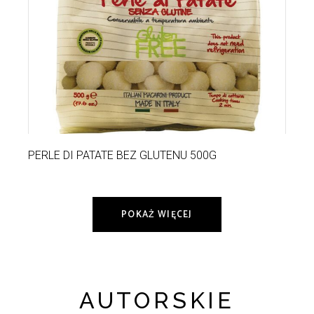
PERLE DI PATATE BEZ GLUTENU 500G
POKAŻ WIĘCEJ
AUTORSKIE