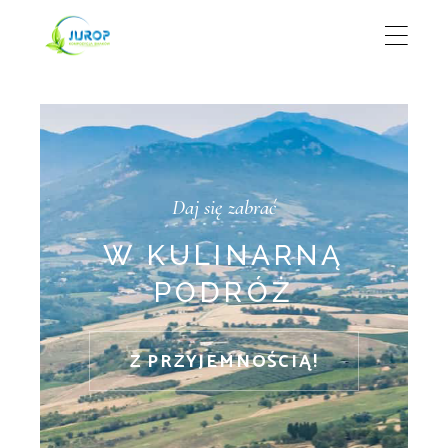
RULETKA CZARNE
CZERWONE
Online kasino gry za 1 zł kasyno online – czyli jak zmyślnie
wyciągnąć grosz z promocji
: Trustly, EPS i Visa można
wykorzystać do złożenia wniosku o wpłatę w Toptally.
Daj się zabrać
Kasyna online lubelskie: Brutalny przegląd, który odkryje,
dlaczego nie dostaniesz „VIP” w podczerwieni
- Oko Horus
W KULINARNĄ
Megaways kasyn na naszej liście jest jednym z najlepszych
PODRÓŻ
dostawców online.
Kasyno online jeton bez weryfikacji – jak przetrwać kolejny
marketingowy mit
: Sprawdź datę urodzenia gracza, aby
Z PRZYJEMNOŚCIĄ!
upewnić się, że nie jest on nieletni.
METODY WYGRYWANIA W