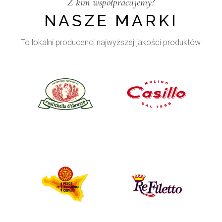
Z kim współpracujemy?
NASZE MARKI
To lokalni producenci najwyższej jakości produktów