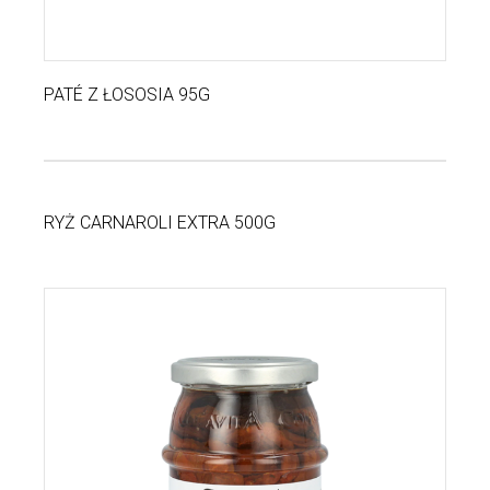
PATÉ Z ŁOSOSIA 95G
RYŻ CARNAROLI EXTRA 500G