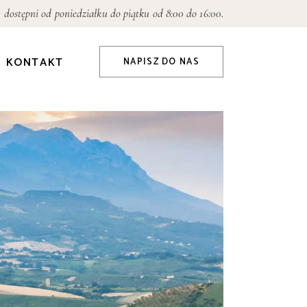
 dostępni od poniedziałku do piątku od 8:00 do 16:00.
KONTAKT
NAPISZ DO NAS
ć do złożenia wniosku o wpłatę w Toptally.
kasyn na naszej liście jest jednym z najlepszych dostawców
 że nie jest on nieletni.
026
by stać się mistrzami po raz kolejny.