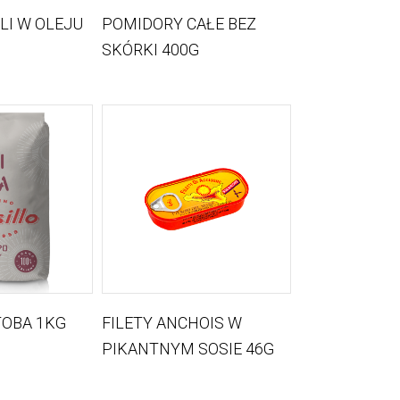
LI W OLEJU
POMIDORY CAŁE BEZ
SKÓRKI 400G
OBA 1KG
FILETY ANCHOIS W
PIKANTNYM SOSIE 46G