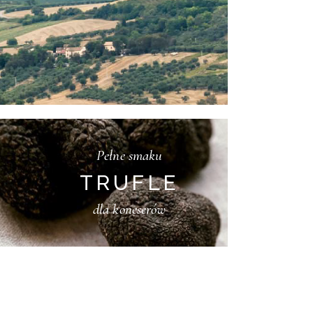
piny w pyszne menu.
Pełne smaku
TRUFLE
dla koneserów