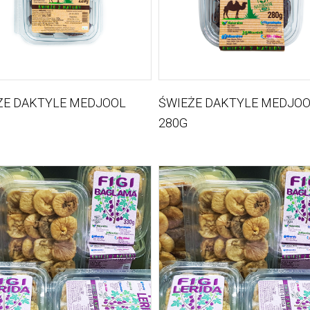
ŻE DAKTYLE MEDJOOL
ŚWIEŻE DAKTYLE MEDJO
280G