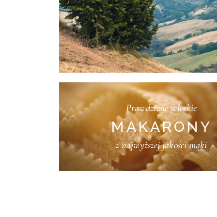
Po rozpoczęciu grania w różne gry, Strona główna poleci r
MELT WATE
JUROP
JAK GRAC W TOTKA AB
Najlepsze kasyno wypłata bitcoin – kiedy szybka kasa staje się 
Mamy dla Ciebie kilka bonusów wstępnych, więc aby upewnić si
Najlepsze kasyno online łódzkie: dlaczego nie warto wierzyć w 
Wszystkie nowe automaty online można grać za darmo lub na p
Prawdziwie włoskie
Live kasyno 2026: Co naprawdę kryje się pod jasnym szyldem?
MAKARONY
z najwyższej jakości mąki