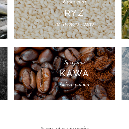
Wyśmienity
RYŻ
do Twojego risotto
Specjalna
KAWA
świeżo palona
Prosto od producentów