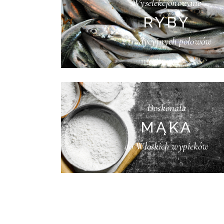
Wyselekcjonowane
RYBY
z tradycyjnych połowów
Doskonała
MĄKA
do Włoskich wypieków