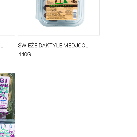
OL
ŚWIEŻE DAKTYLE MEDJOOL
440G