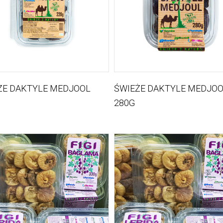
ŻE DAKTYLE MEDJOOL
ŚWIEŻE DAKTYLE MEDJO
280G