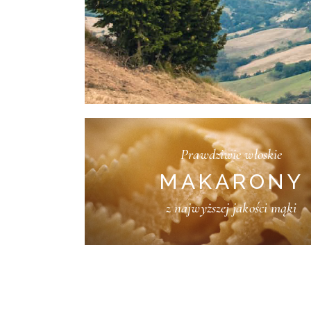
Po rozpoczęciu grania w różne gry, Strona główna poleci r
MELT WATE
JUROP
JAK GRAC W TOTKA AB
Najlepsze kasyno wypłata bitcoin – kiedy szybka kasa staje się 
Mamy dla Ciebie kilka bonusów wstępnych, więc aby upewnić si
Najlepsze kasyno online łódzkie: dlaczego nie warto wierzyć w 
Wszystkie nowe automaty online można grać za darmo lub na p
Prawdziwie włoskie
Live kasyno 2026: Co naprawdę kryje się pod jasnym szyldem?
MAKARONY
z najwyższej jakości mąki