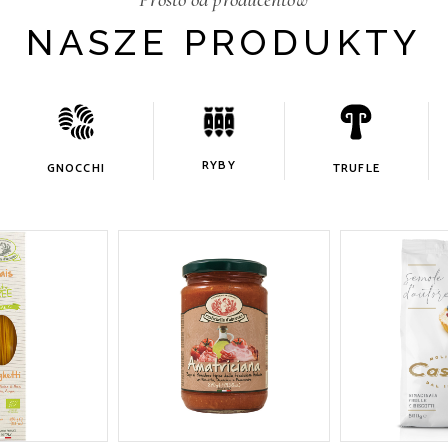
NASZE PRODUKTY
RYBY
GNOCCHI
TRUFLE