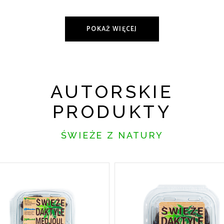
POKAŻ WIĘCEJ
AUTORSKIE
PRODUKTY
ŚWIEŻE Z NATURY