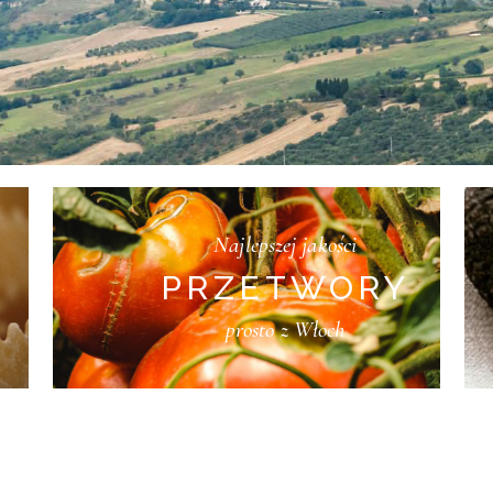
ównież gry podobne do tych, które już wypróbowałeś.
R
PRZEKĄSKI
WODA
Y WYGRAC
OWOCE
KAWA
jedynym usprawiedliwieniem dla frustracji
ę, że niczego nie przegapisz, połączyliśmy bonusy i darmowe s
ŚWIĄTECZNE PRZYSMAKI
„VIP”‑owe obietnice
– OFERTA SEZONOWA
rawdziwe pieniądze.
Najlepszej jakości
PRZETWORY
prosto z Włoch