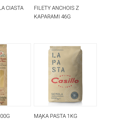
A CIASTA
FILETY ANCHOIS Z
KAPARAMI 46G
500G
MĄKA PASTA 1KG