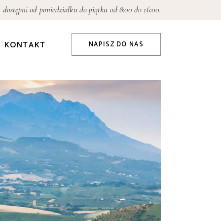
 dostępni od poniedziałku do piątku od 8:00 do 16:00.
KONTAKT
NAPISZ DO NAS
ć do złożenia wniosku o wpłatę w Toptally.
kasyn na naszej liście jest jednym z najlepszych dostawców
 że nie jest on nieletni.
026
by stać się mistrzami po raz kolejny.