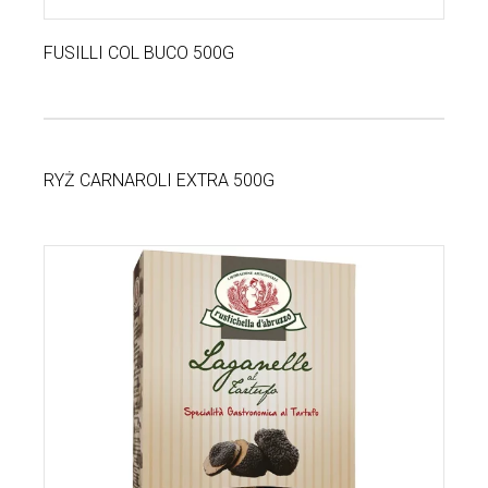
FUSILLI COL BUCO 500G
RYŻ CARNAROLI EXTRA 500G