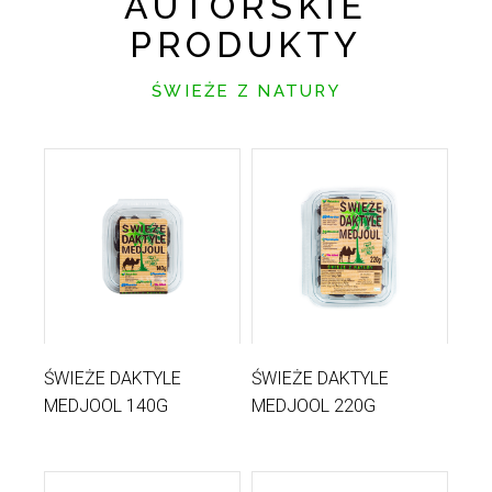
AUTORSKIE
PRODUKTY
ŚWIEŻE Z NATURY
ŚWIEŻE DAKTYLE
ŚWIEŻE DAKTYLE
MEDJOOL 140G
MEDJOOL 220G