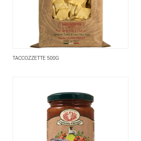
TACCOZZETTE 500G