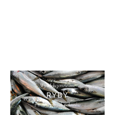
NAJLEPSZEJ JAKOŚCI
PRODUKTY
ZOBACZ KATALOG
Wyselekcjonowane
RYBY
z tradycyjnych połowów