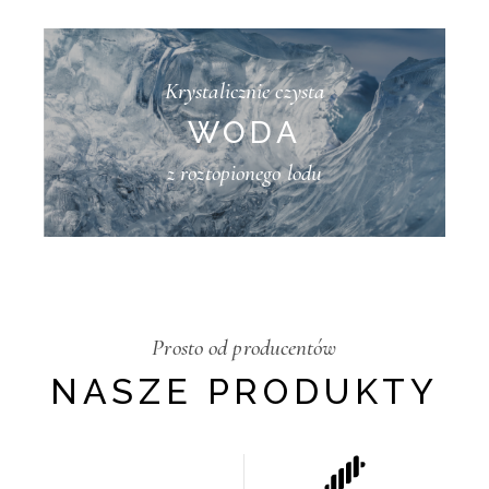
Krystalicznie czysta
WODA
z roztopionego lodu
Prosto od producentów
NASZE PRODUKTY