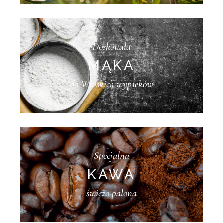
Doskonała
MĄKA
do Włoskich wypieków
Specjalna
KAWA
świeżo palona