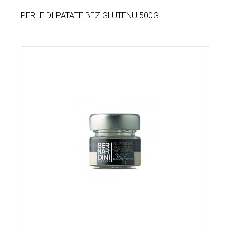
PERLE DI PATATE BEZ GLUTENU 500G