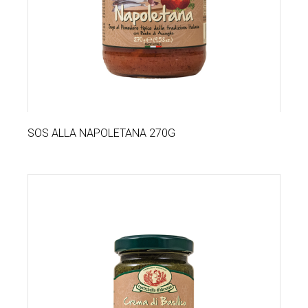
SOS ALLA NAPOLETANA 270G