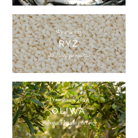
Wyśmienity
RYŻ
do Twojego risotto
Prawdziwie złota
OLIWA
wzbogaci każdą potrawę