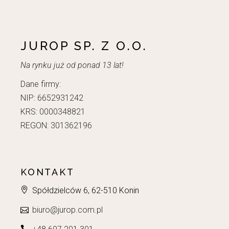
JUROP SP. Z O.O.
Na rynku już od ponad 13 lat!
Dane firmy:
NIP: 6652931242
KRS: 0000348821
REGON: 301362196
KONTAKT
Spółdzielców 6, 62-510 Konin
biuro@jurop.com.pl