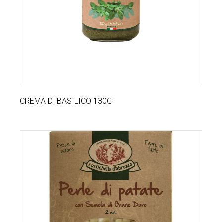
CREMA DI BASILICO 130G