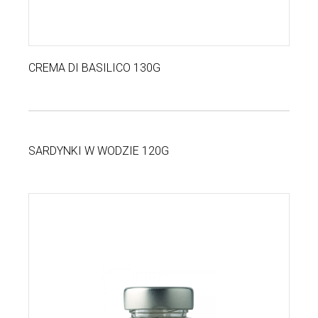
CREMA DI BASILICO 130G
SARDYNKI W WODZIE 120G