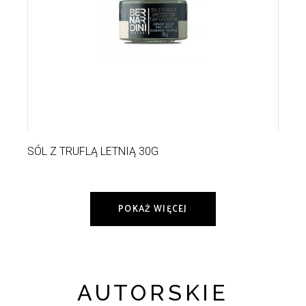
SÓL Z TRUFLĄ LETNIĄ 30G
POKAŻ WIĘCEJ
AUTORSKIE