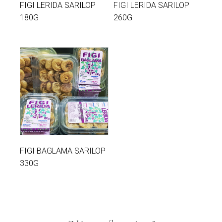
FIGI LERIDA SARILOP
FIGI LERIDA SARILOP
180G
260G
FIGI BAGLAMA SARILOP
330G