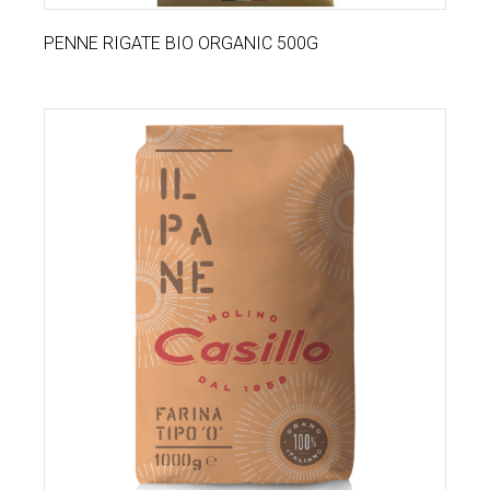
PENNE RIGATE BIO ORGANIC 500G