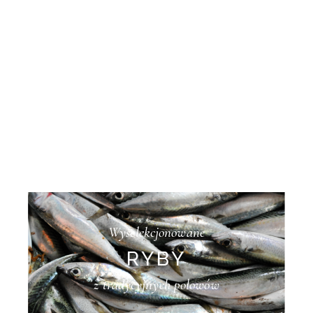
NAJLEPSZEJ JAKOŚCI
PRODUKTY
ZOBACZ KATALOG
Wyselekcjonowane
RYBY
z tradycyjnych połowów