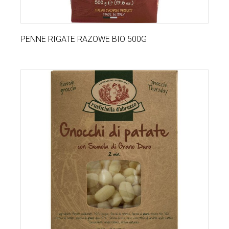
PENNE RIGATE RAZOWE BIO 500G