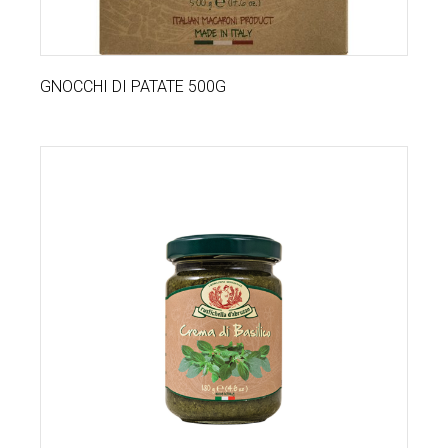
GNOCCHI DI PATATE 500G