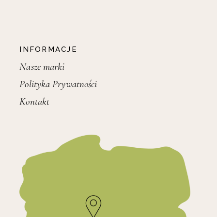
INFORMACJE
Nasze marki
Polityka Prywatności
Kontakt