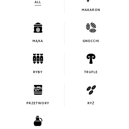
ALL
MAKARON
MĄKA
GNOCCHI
RYBY
TRUFLE
PRZETWORY
RYŻ