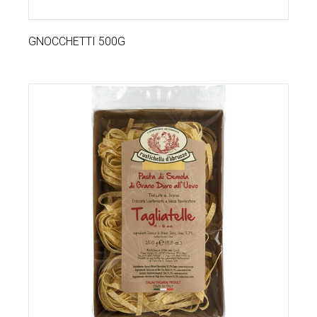
GNOCCHETTI 500G