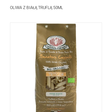
OLIWA Z BIAŁĄ TRUFLĄ 50ML