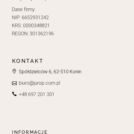
Dane firmy:
NIP: 6652931242
KRS: 0000348821
REGON: 301362196
KONTAKT
Spółdzielców 6, 62-510 Konin
biuro@jurop.com.pl
+48 697 201 301
INFORMACJE