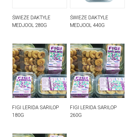
ŚWIEŻE DAKTYLE
ŚWIEŻE DAKTYLE
MEDJOOL 280G
MEDJOOL 440G
FIGI LERIDA SARILOP
FIGI LERIDA SARILOP
180G
260G