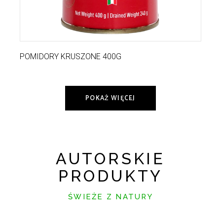
POMIDORY KRUSZONE 400G
POKAŻ WIĘCEJ
AUTORSKIE
PRODUKTY
ŚWIEŻE Z NATURY