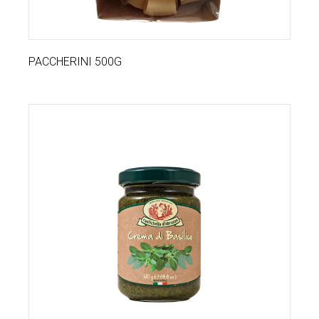
PACCHERINI 500G