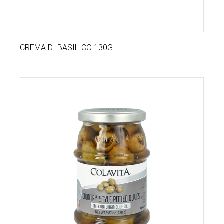
CREMA DI BASILICO 130G