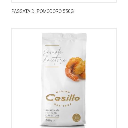
PASSATA DI POMODORO 550G