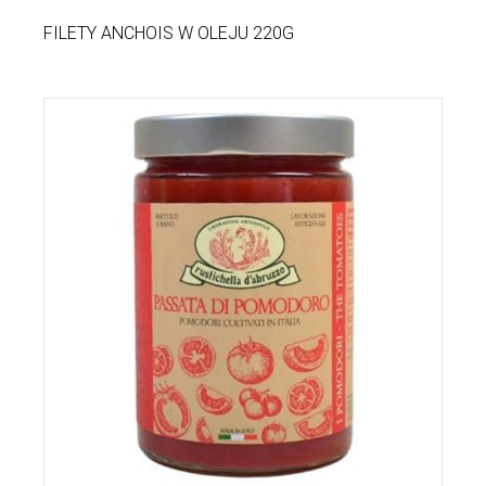
FILETY ANCHOIS W OLEJU 220G