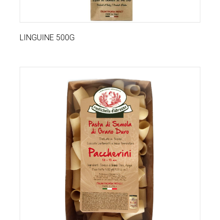
LINGUINE 500G