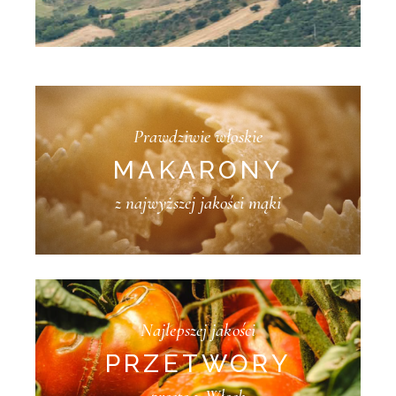
RULETCE W KASYNIE 2026
Kasyno online bonus 75% to najgorszy marketingowy
sztuczek, jaki widziałem
Po latach Play-off heartbreak, Manning w końcu wziął
Prawdziwie włoskie
ogierów całą drogę w 2026 roku, kiedy pokonali Chicago
MAKARONY
Bears 29-17, aby stać się mistrzami po raz kolejny.
z najwyższej jakości mąki
70 zł darmowe kasyno – zimny pryszczyk w świecie
marketingowych chichotów
Casino Gods jest powiązane z innymi kasynami online
wymienionymi poniżej, a ich ocena również ma
negatywny wpływ.
Najlepszej jakości
Po rozpoczęciu grania w różne gry, Strona główna poleci
PRZETWORY
również gry podobne do tych, które już wypróbowałeś.