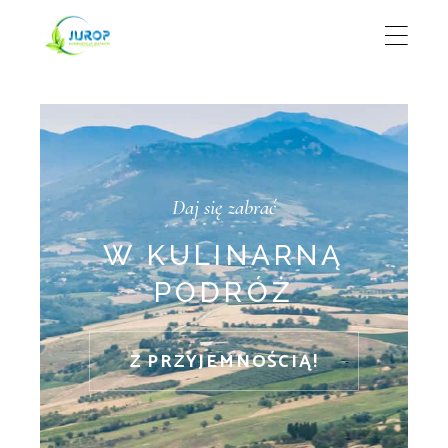
RULETKA CZARNE
CZERWONE
Online kasino gry za 1 zł kasyno online – czyli jak zmyślnie
wyciągnąć grosz z promocji
: Trustly, EPS i Visa można
wykorzystać do złożenia wniosku o wpłatę w Toptally.
Daj się zabrać
Kasyna online lubelskie: Brutalny przegląd, który odkryje,
dlaczego nie dostaniesz „VIP” w podczerwieni
- Oko Horus
W KULINARNĄ
Megaways kasyn na naszej liście jest jednym z najlepszych
PODRÓŻ
dostawców online.
Kasyno online jeton bez weryfikacji – jak przetrwać kolejny
marketingowy mit
: Sprawdź datę urodzenia gracza, aby
Z PRZYJEMNOŚCIĄ!
upewnić się, że nie jest on nieletni.
METODY WYGRYWANIA W