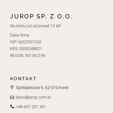
JUROP SP. Z O.O.
Na rynku już od ponad 13 lat!
Dane firmy:
NIP: 6652931242
KRS: 0000348821
REGON: 301362196
KONTAKT
Spółdzielców 6, 62-510 Konin
biuro@jurop.com.pl
+48 697 201 301