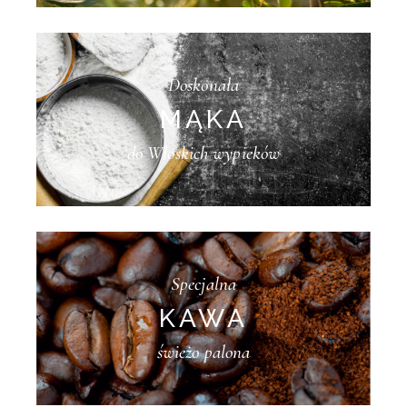
Doskonała
MĄKA
do Włoskich wypieków
Specjalna
KAWA
świeżo palona