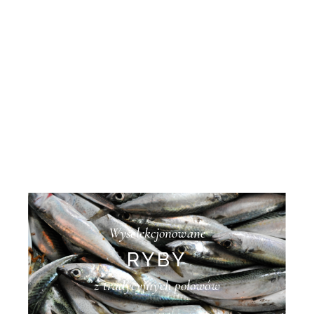
NAJLEPSZEJ JAKOŚCI
PRODUKTY
ZOBACZ KATALOG
Wyselekcjonowane
RYBY
z tradycyjnych połowów