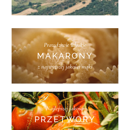
RULETCE W KASYNIE 2026
Kasyno online bonus 75% to najgorszy marketingowy
sztuczek, jaki widziałem
Po latach Play-off heartbreak, Manning w końcu wziął
Prawdziwie włoskie
ogierów całą drogę w 2026 roku, kiedy pokonali Chicago
MAKARONY
Bears 29-17, aby stać się mistrzami po raz kolejny.
z najwyższej jakości mąki
70 zł darmowe kasyno – zimny pryszczyk w świecie
marketingowych chichotów
Casino Gods jest powiązane z innymi kasynami online
wymienionymi poniżej, a ich ocena również ma
negatywny wpływ.
Najlepszej jakości
Po rozpoczęciu grania w różne gry, Strona główna poleci
PRZETWORY
również gry podobne do tych, które już wypróbowałeś.