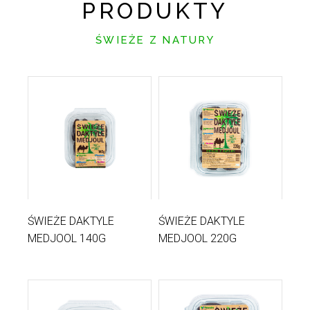
PRODUKTY
ŚWIEŻE Z NATURY
ŚWIEŻE DAKTYLE
ŚWIEŻE DAKTYLE
MEDJOOL 140G
MEDJOOL 220G