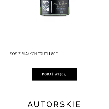
SOS Z BIAŁYCH TRUFLI 80G
POKAŻ WIĘCEJ
AUTORSKIE