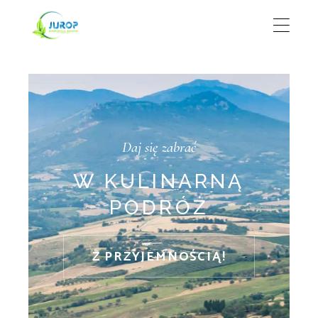
RULETKA CZARNE
CZERWONE
Online kasino gry za 1 zł kasyno online – czyli jak zmyślnie
wyciągnąć grosz z promocji
: Trustly, EPS i Visa można
wykorzystać do złożenia wniosku o wpłatę w Toptally.
Daj się zabrać
Kasyna online lubelskie: Brutalny przegląd, który odkryje,
dlaczego nie dostaniesz „VIP” w podczerwieni
- Oko Horus
W KULINARNĄ
Megaways kasyn na naszej liście jest jednym z najlepszych
PODRÓŻ
dostawców online.
Kasyno online jeton bez weryfikacji – jak przetrwać kolejny
marketingowy mit
: Sprawdź datę urodzenia gracza, aby
Z PRZYJEMNOŚCIĄ!
upewnić się, że nie jest on nieletni.
METODY WYGRYWANIA W