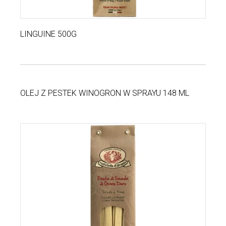
LINGUINE 500G
OLEJ Z PESTEK WINOGRON W SPRAYU 148 ML